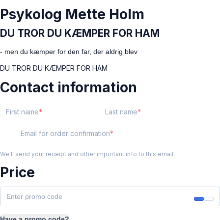
Psykolog Mette Holm
DU TROR DU KÆMPER FOR HAM
- men du kæmper for den far, der aldrig blev
DU TROR DU KÆMPER FOR HAM
Contact information
First name
Last name
Email for order confirmation
We'll send your receipt and other important info to this email.
Price
Have a promo code?