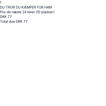
1
DU TROR DU KÆMPER FOR HAM
Pris de næste 24 timer (10 pladser)
DKK
77
Total due
DKK
77
Cancel
Submit
Cancel
OK