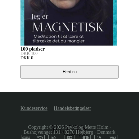
100 pladser
DKK
100
DKK
0
Hent nu
Kundeservice
Handelsbetingelser
Copyright © 2026
Psykolog Mette Holm
·
Bushøjvænget 131
·
8270 Højbjerg
·
Denmark