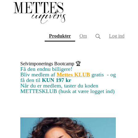
(current)
Produkter
Om
Log ind
Selvimponerings Bootcamp 🏆
Få den endnu billigere!
Bliv medlem af
Mettes KLUB
gratis - og
få den til
KUN 197 kr
Når du er medlem, taster du koden
METTESKLUB (husk at være logget ind)