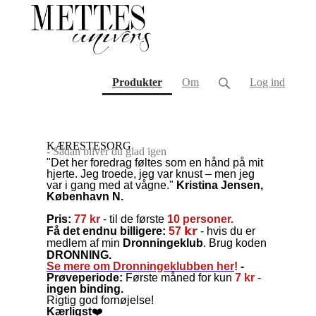
(current)
Produkter
Om
Log ind
KÆRESTESORG
- Sådan bliver du glad igen
"Det her foredrag føltes som en hånd på mit
hjerte. Jeg troede, jeg var knust – men jeg
var
i gang med at vågne."
Kristina Jensen,
København N.
Pris:
77 kr
- til de første
10 personer.
Få det endnu billigere:
57 𝗸𝗿
- hvis du er
medlem af min
Dronningeklub
. Brug koden
DRONNING.
Se mere om Dronningeklubben her
!
-
Prøveperiode:
Første måned for kun
7 kr
-
ingen binding.
Rigtig god fornøjelse!
Kærligst
❤️