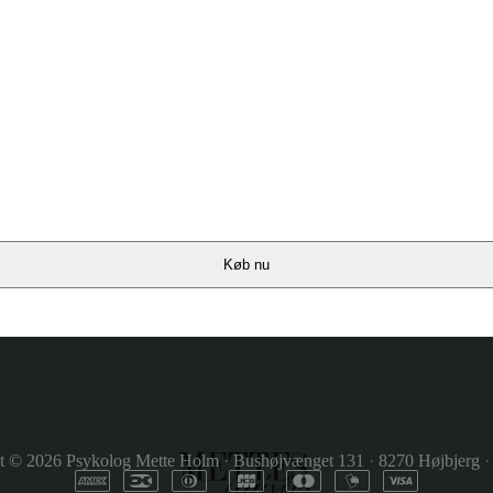
Køb nu
t © 2026
Psykolog Mette Holm
·
Bushøjvænget 131
·
8270 Højbjerg
·