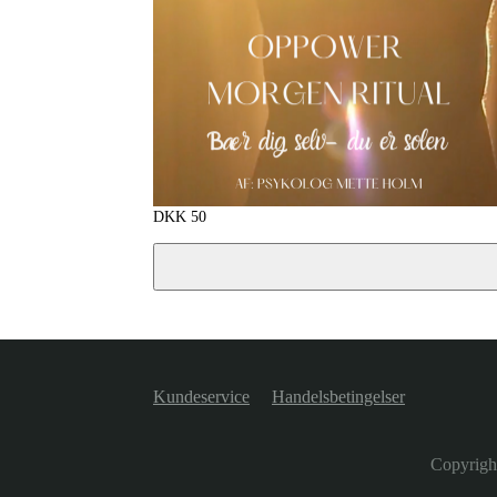
DKK
50
Kundeservice
Handelsbetingelser
Copyrigh