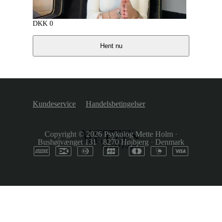
DKK
0
Hent nu
Kundeservice
Handelsbetingelser
Copyright © 2026
Psykolog Mette Holm
·
Bushøjvænget 131
·
8270 Højbjerg
·
Denmark