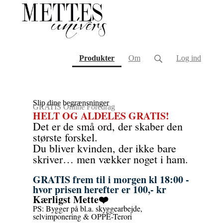
(current)
Produkter
Om
Log ind
Slip dine begrænsninger
GRATIS Online Foredrag
HELT OG ALDELES GRATIS!
Det er de små ord, der skaber den
største forskel.
Du bliver kvinden, der ikke bare
skriver… men vækker noget i ham.
GRATIS frem til i morgen kl 18:00 -
hvor prisen herefter er 100,- kr
Kærligst Mette❤️
PS: Bygger på bl.a. skyggearbejde,
selvimponering & OPPE-Terori