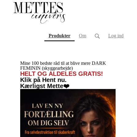
(current)
Produkter
Om
Log ind
Mine 100 bedste råd til at blive mere DARK
FEMININ (skyggearbejde)
HELT OG ALDELES GRATIS!
Klik på Hent nu.
Kærligst Mette❤️