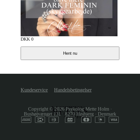
DKK
0
Hent nu
Kundeservice
Handelsbetingelser
Copyright © 2026
Psykolog Mette Holm
·
Bushøjvænget 131
·
8270 Højbjerg
·
Denmark