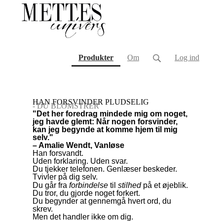
(current)
Produkter
Om
Log ind
HAN FORSVINDER PLUDSELIG
- DU BLOMSTRER
"Det her foredrag mindede mig om noget,
jeg havde glemt: Når nogen forsvinder,
kan jeg begynde at komme hjem til mig
selv."
– Amalie Wendt, Vanløse
Han forsvandt.
Uden forklaring. Uden svar.
Du tjekker telefonen. Genlæser beskeder.
Tvivler på dig selv.
Du går fra
forbindelse
til
stilhed
på et øjeblik.
Du tror, du gjorde noget forkert.
Du begynder at gennemgå hvert ord, du
skrev.
Men det handler ikke om dig.