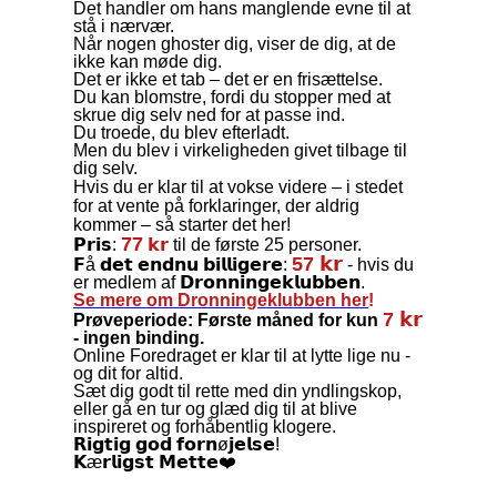
Det handler om hans manglende evne til at
stå i nærvær.
Når nogen ghoster dig, viser de dig, at de
ikke kan møde dig.
Det er ikke et tab – det er en frisættelse.
Du kan blomstre, fordi du stopper med at
skrue dig selv ned for at passe ind.
Du troede, du blev efterladt.
Men du blev i virkeligheden givet tilbage til
dig selv.
Hvis du er klar til at vokse videre – i stedet
for at vente på forklaringer, der aldrig
kommer – så starter det her!
77
𝗣𝗿𝗶𝘀:
𝗸𝗿
til de første 25 personer.
57 𝗸𝗿
𝗙å 𝗱𝗲𝘁 𝗲𝗻𝗱𝗻𝘂 𝗯𝗶𝗹𝗹𝗶𝗴𝗲𝗿𝗲:
- hvis du
er medlem af 𝗗𝗿𝗼𝗻𝗻𝗶𝗻𝗴𝗲𝗸𝗹𝘂𝗯𝗯𝗲𝗻.
Se mere om Dronningeklubben her
!
7 𝗸𝗿
Prøveperiode: Første måned for kun
- ingen binding.
Online Foredraget er klar til at lytte lige nu -
og dit for altid.
Sæt dig godt til rette med din yndlingskop,
eller gå en tur og glæd dig til at blive
inspireret og forhåbentlig klogere.
𝗥𝗶𝗴𝘁𝗶𝗴 𝗴𝗼𝗱 𝗳𝗼𝗿𝗻ø𝗷𝗲𝗹𝘀𝗲!
𝗞æ𝗿𝗹𝗶𝗴𝘀𝘁 𝗠𝗲𝘁𝘁𝗲❤️