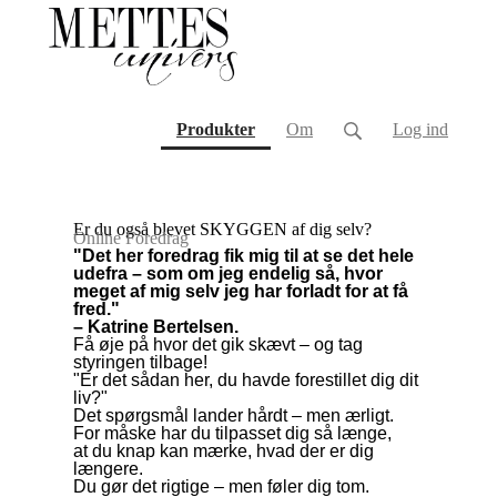
(current)
Produkter
Om
Log ind
Er du også blevet SKYGGEN af dig selv?
Online Foredrag
"Det her foredrag fik mig til at se det hele
udefra – som om jeg endelig så, hvor
meget af mig selv jeg har forladt for at få
fred."
– Katrine Bertelsen.
Få øje på hvor det gik skævt – og tag
styringen tilbage!
"Er det sådan her, du havde forestillet dig dit
liv?"
Det spørgsmål lander hårdt – men ærligt.
For måske har du tilpasset dig så længe,
at du knap kan mærke, hvad der er dig
længere.
Du gør det rigtige – men føler dig tom.