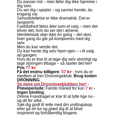
Du passer ind – men føler dig ikke hjemme i
dig selv.
Du ser dig i spejlet – og savner hende, du
engang var.
Selvudslettelse er ikke dramatisk. Det er
langsomt.
Fastlåsthed føles ikke som et valg – men det
bliver det, hvis du ser det i øjnene.
Identitetstab sker ikke én gang – det sker,
hver gang du går på kompromis med dig
selv.
Men du kan vende det.
Du kan hente dig selv hjem igen – i ét valg
ad gangen.
Hvis du er klar til at tage dig selv alvorligt og
tage styringen tilbage – så starter det her!
Pris
77 𝗸𝗿
Få det endnu billigere:
57 𝗸𝗿
- hvis du er
medlem af min Dronningeklub.
Brug koden
DRONNING.
Se mere om Dronningeklubben her
!
-
Prøveperiode:
Første måned for kun
7 kr
-
ingen binding.
Online Foredraget er klar til at lytte lige nu -
og dit for altid.
Sæt dig godt til rette med din yndlingskop,
eller gå en tur og glæd dig til at blive
inspireret og forhåbentlig klogere.