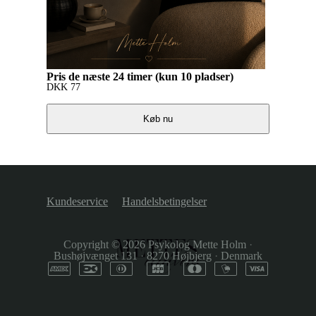
Pris de næste 24 timer (kun 10 pladser)
DKK
77
Køb nu
Kundeservice
Handelsbetingelser
Copyright © 2026
Psykolog Mette Holm
·
Bushøjvænget 131
·
8270 Højbjerg
·
Denmark