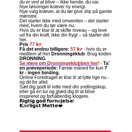
du er ved at blive
– ikke hende, du var.
Nye løsninger kræver ny energi.
Nye valg kræver, at du tør give slip på gamle
mønstre.
Det starter ikke med omverden – det starter
med, hvem du tør være nu.
Hvis du er klar til at skifte niveau – og leve
ud fra din kraft, ikke din frygt – så starter det
her.
Pris
77 𝗸𝗿.
Få det endnu billigere:
57 𝗸𝗿
- hvis du er
medlem af min
Dronningeklub
. Brug koden
DRONNING
.
Se mere om Dronningeklubben her
! -
Ta’
en prøveperiode:
Første måned for kun
7
kr
- ingen binding.
Online Foredraget er klar til at lytte lige nu -
og dit for altid.
Sæt dig godt til rette med din yndlingskop,
eller gå en tur og glæd dig til at blive
inspireret og forhåbentlig klogere.
𝗥𝗶𝗴𝘁𝗶𝗴 𝗴𝗼𝗱 𝗳𝗼𝗿𝗻ø𝗷𝗲𝗹𝘀𝗲!
𝗞æ𝗿𝗹𝗶𝗴𝘀𝘁 𝗠𝗲𝘁𝘁𝗲❤️