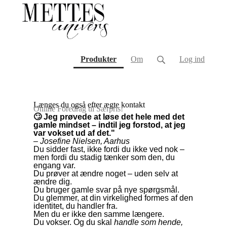
(current)
Produkter
Om
Log ind
Længes du også efter ægte kontakt
Online Foredrag til Særpris!
🙄 Jeg prøvede at løse det hele med det
gamle mindset – indtil jeg forstod, at jeg
var vokset ud af det."
–
Josefine Nielsen, Aarhus
Du sidder fast, ikke fordi du ikke ved nok –
men fordi du stadig tænker som den, du
engang var.
Du prøver at ændre noget – uden selv at
ændre dig.
Du bruger gamle svar på nye spørgsmål.
Du glemmer, at din virkelighed formes af den
identitet, du handler fra.
Men du er ikke den samme længere.
Du vokser. Og du skal
handle som hende,