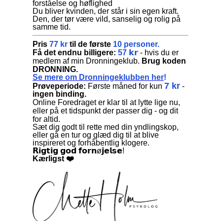
forståelse og høflighed
Du bliver kvinden, der står i sin egen kraft.
Den, der tør være vild, sanselig og rolig på
samme tid.
Pris
77 kr
til de første
10 personer.
Få det endnu billigere:
57 𝗸𝗿
- hvis du er
medlem af min Dronningeklub.
Brug koden
DRONNING.
Se mere om Dronningeklubben her
!
7 kr
Prøveperiode:
Første måned for kun
-
ingen binding.
Online Foredraget er klar til at lytte lige nu,
eller på et tidspunkt der passer dig - og dit
for altid.
Sæt dig godt til rette med din yndlingskop,
eller gå en tur og glæd dig til at blive
inspireret og forhåbentlig klogere.
𝗥𝗶𝗴𝘁𝗶𝗴 𝗴𝗼𝗱 𝗳𝗼𝗿𝗻ø𝗷𝗲𝗹𝘀𝗲!
Kærligst ❤️