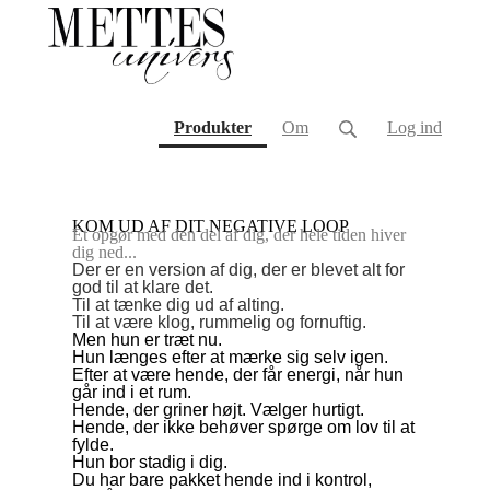
(current)
Produkter
Om
Log ind
KOM UD AF DIT NEGATIVE LOOP
Et opgør med den del af dig, der hele tiden hiver
dig ned...
Der er en version af dig, der er blevet alt for
god til at klare det.
Til at tænke dig ud af alting.
Til at være klog, rummelig og fornuftig.
Men hun er træt nu.
Hun længes efter at mærke sig selv igen.
Efter at være hende, der får energi, når hun
går ind i et rum.
Hende, der griner højt. Vælger hurtigt.
Hende, der ikke behøver spørge om lov til at
fylde.
Hun bor stadig i dig.
Du har bare pakket hende ind i kontrol,