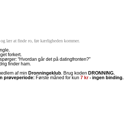
 – og lær at finde ro, før kærligheden kommer.
ingle.
et forkert.
ørger: “Hvordan går det på datingfronten?”
ldrig finder ham.
 medlem af min
Dronningeklub
. Brug koden
DRONNING.
en prøveperiode:
Første måned for kun
7 kr
- ingen binding.