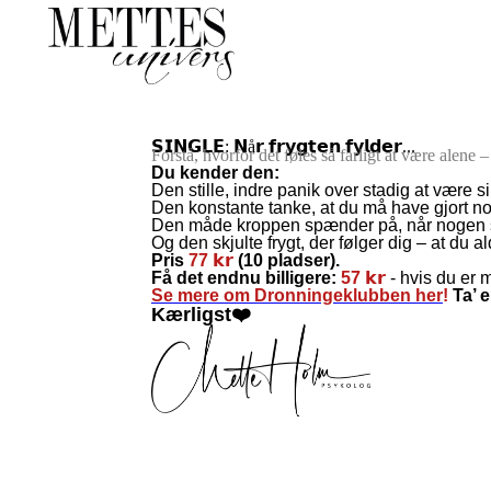
𝗦𝗜𝗡𝗚𝗟𝗘: 𝗡å𝗿 𝗳𝗿𝘆𝗴𝘁𝗲𝗻 𝗳𝘆𝗹𝗱𝗲𝗿...
Forstå, hvorfor det føles så farligt at være alene
Du kender den:
Den stille, indre panik over stadig at være s
Den konstante tanke, at du må have gjort nog
Den måde kroppen spænder på, når nogen sp
Og den skjulte frygt, der følger dig – at du a
Pris
77 𝗸𝗿
(10 pladser).
Få det endnu billigere:
57 𝗸𝗿
- hvis du er
Se mere om Dronningeklubben her
!
Ta’ 
Kærligst❤️