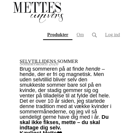
(current)
Produkter
Om
Log ind
SELVTILLIDENS SOMMER
Sommerskolen 2026
Brug sommeren på at finde
hende
–
hende, der er fri og magnetisk. Men
uden selvtillid bliver selv den
smukkeste sommer bare sol på en
kvinde, der stadig gemmer sig og
venter på tilladelse til at fylde det hele.
Det er over 10 år siden, jeg startede
denne tradition med at vække kvinder i
sommermånederne, og jeg vil så
uendeligt gerne have dig med i år.
Du
skal ikke fikses, mette – du skal
indtage dig selv.
Kærligst Mette❤️