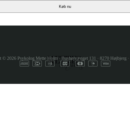
Køb nu
t © 2026
Psykolog Mette Holm
·
Bushøjvænget 131
·
8270 Højbjerg
·