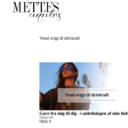
Vend svigt til drivkraft
Gave fra mig til dig - i anledningen af min fø
DKK
99
DKK
0