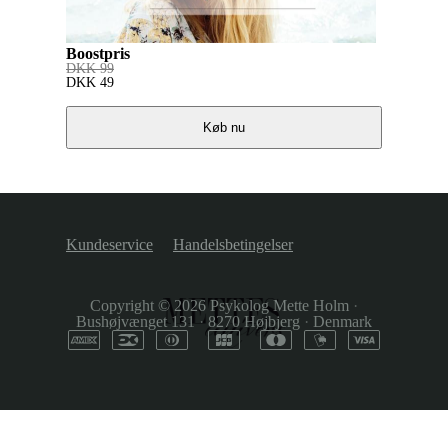
Boostpris
DKK
99
DKK
49
Køb nu
Kundeservice
Handelsbetingelser
Copyright © 2026
Psykolog Mette Holm
·
Bushøjvænget 131
·
8270 Højbjerg
·
Denmark