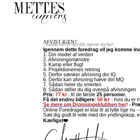
AFVIST IGEN?
- Sådan bliver det din største styrke!
Igennem dette foredrag vil jeg komme in
1. Din model af verden
2. Afvisningsmønstre
3. Kamp eller flugt
4. Projektionernes retning
5. Derfor sænker afvisning din IQ
6. Derfor kan afvisning hæve din MQ
7. Sådan heler du smerten
8. Sådan stiller du dig ovenpå afvisningen
Pris:
77 kr
- til de første
25 personer.
Få det endnu billigere:
50 𝗸𝗿
- hvis du er
Se mere om Dronningeklubben her
!
- Pr
Online Foredraget er klar til at lytte lige nu - o
Sæt dig godt til rette med din yndlingskop, el
Kærligst❤️