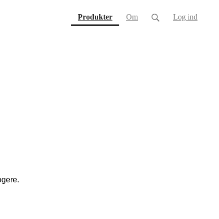
(current)
Produkter
Om
Log ind
ogere.