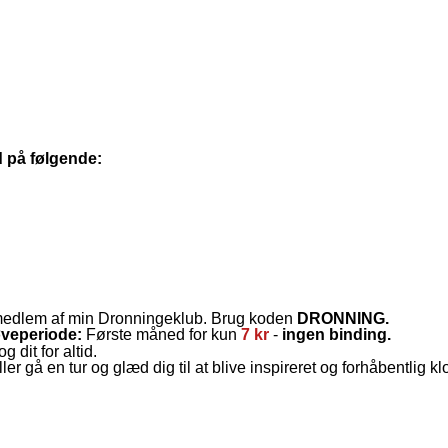
d på følgende:
 medlem af min Dronningeklub. Brug koden
DRONNING.
øveperiode:
Første måned for kun
7 kr
-
ingen binding.
g dit for altid.
ler gå en tur og glæd dig til at blive inspireret og forhåbentlig kl