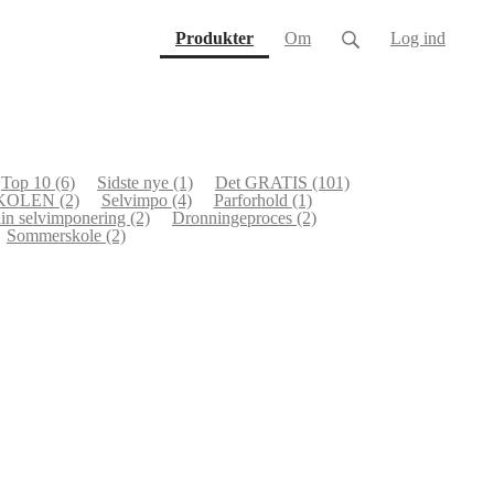
(current)
Produkter
Om
Log ind
Top 10
(6)
Sidste nye
(1)
Det GRATIS
(101)
SKOLEN
(2)
Selvimpo
(4)
Parforhold
(1)
in selvimponering
(2)
Dronningeproces
(2)
Sommerskole
(2)