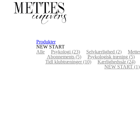
Produkter
NEW START
Alle
Psykologi
(23)
Selvkærlighed
(2)
Mett
Abonnements
(5)
Psykologisk træning
(5)
Tidl klubtræninger
(10)
Kærlighedssår
(24)
NEW START
(1)