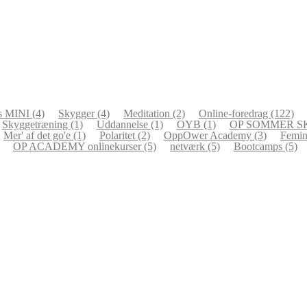
es MINI
(4)
Skygger
(4)
Meditation
(2)
Online-foredrag
(122)
Skyggetræning
(1)
Uddannelse
(1)
OYB
(1)
OP SOMMER 
Mer' af det go'e
(1)
Polaritet
(2)
OppOwer Academy
(3)
Femin
OP ACADEMY onlinekurser
(5)
netværk
(5)
Bootcamps
(5)