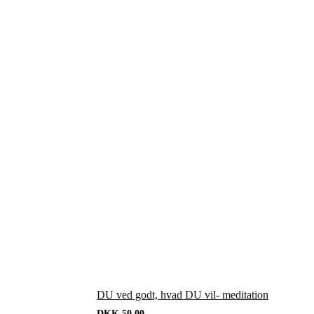
DU ved godt, hvad DU vil- meditation
DKK
50.00