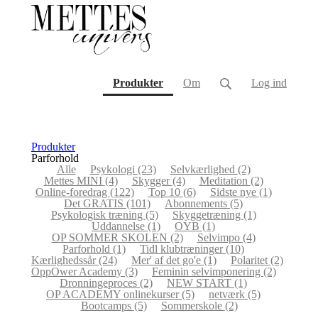
(current)
Produkter
Om
Log ind
Produkter
Parforhold
Alle
Psykologi
(23)
Selvkærlighed
(2)
Mettes MINI
(4)
Skygger
(4)
Meditation
(2)
Online-foredrag
(122)
Top 10
(6)
Sidste nye
(1)
Det GRATIS
(101)
Abonnements
(5)
Psykologisk træning
(5)
Skyggetræning
(1)
Uddannelse
(1)
OYB
(1)
OP SOMMER SKOLEN
(2)
Selvimpo
(4)
Parforhold
(1)
Tidl klubtræninger
(10)
Kærlighedssår
(24)
Mer' af det go'e
(1)
Polaritet
(2)
OppOwer Academy
(3)
Feminin selvimponering
(2)
Dronningeproces
(2)
NEW START
(1)
OP ACADEMY onlinekurser
(5)
netværk
(5)
Bootcamps
(5)
Sommerskole
(2)